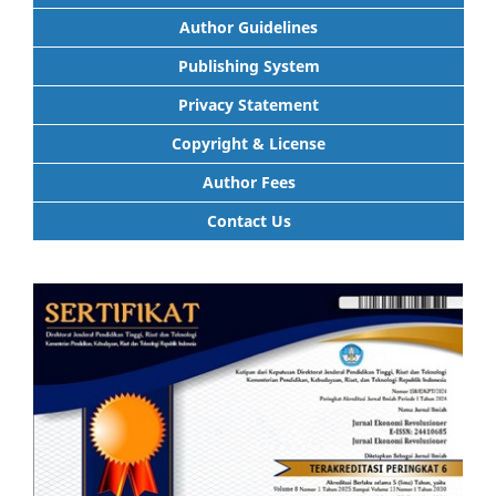
Author Guidelines
Publishing System
Privacy Statement
Copyright & License
Author Fees
Contact Us